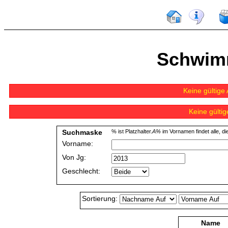
Schwim
Keine gültig
Keine gülti
Suchmaske
% ist Platzhalter.
A%
im Vornamen findet alle, di
Vorname:
Von Jg:
Geschlecht:
Sortierung:
Name