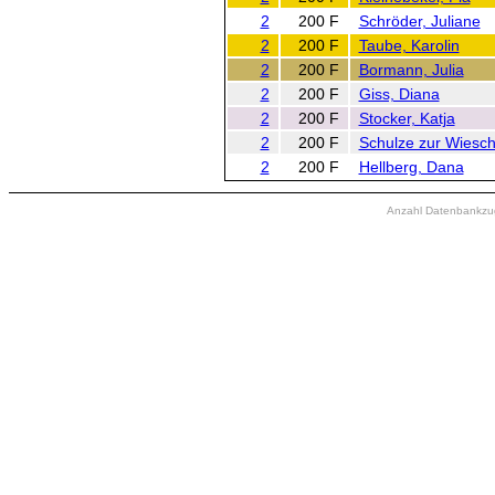
2
200 F
Schröder, Juliane
2
200 F
Taube, Karolin
2
200 F
Bormann, Julia
2
200 F
Giss, Diana
2
200 F
Stocker, Katja
2
200 F
Schulze zur Wiesch
2
200 F
Hellberg, Dana
Anzahl Datenbankzugr