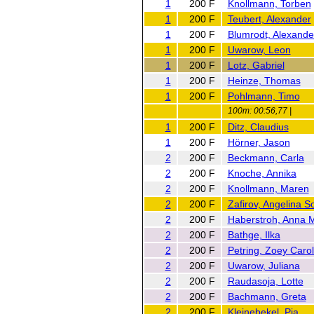
1
200 F
Knollmann, Torben
1
200 F
Teubert, Alexander
1
200 F
Blumrodt, Alexande
1
200 F
Uwarow, Leon
1
200 F
Lotz, Gabriel
1
200 F
Heinze, Thomas
1
200 F
Pohlmann, Timo
100m: 00:56,77 |
1
200 F
Ditz, Claudius
1
200 F
Hörner, Jason
2
200 F
Beckmann, Carla
2
200 F
Knoche, Annika
2
200 F
Knollmann, Maren
2
200 F
Zafirov, Angelina S
2
200 F
Haberstroh, Anna 
2
200 F
Bathge, Ilka
2
200 F
Petring, Zoey Carol
2
200 F
Uwarow, Juliana
2
200 F
Raudasoja, Lotte
2
200 F
Bachmann, Greta
2
200 F
Kleinebekel, Pia