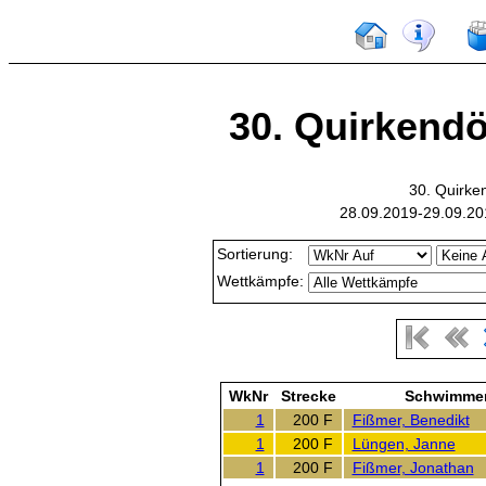
30. Quirkendör
30. Quirke
28.09.2019-29.09.20
Sortierung:
Wettkämpfe:
WkNr
Strecke
Schwimme
1
200 F
Fißmer, Benedikt
1
200 F
Lüngen, Janne
1
200 F
Fißmer, Jonathan