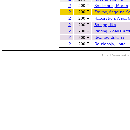
2
200 F
Knollmann, Maren
2
200 F
Zafirov, Angelina S
2
200 F
Haberstroh, Anna 
2
200 F
Bathge, Ilka
2
200 F
Petring, Zoey Carol
2
200 F
Uwarow, Juliana
2
200 F
Raudasoja, Lotte
Anzahl Datenbankzugr