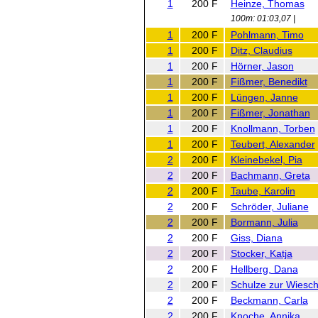
1
200 F
Heinze, Thomas
100m: 01:03,07 |
1
200 F
Pohlmann, Timo
1
200 F
Ditz, Claudius
1
200 F
Hörner, Jason
1
200 F
Fißmer, Benedikt
1
200 F
Lüngen, Janne
1
200 F
Fißmer, Jonathan
1
200 F
Knollmann, Torben
1
200 F
Teubert, Alexander
2
200 F
Kleinebekel, Pia
2
200 F
Bachmann, Greta
2
200 F
Taube, Karolin
2
200 F
Schröder, Juliane
2
200 F
Bormann, Julia
2
200 F
Giss, Diana
2
200 F
Stocker, Katja
2
200 F
Hellberg, Dana
2
200 F
Schulze zur Wiesch
2
200 F
Beckmann, Carla
2
200 F
Knoche, Annika