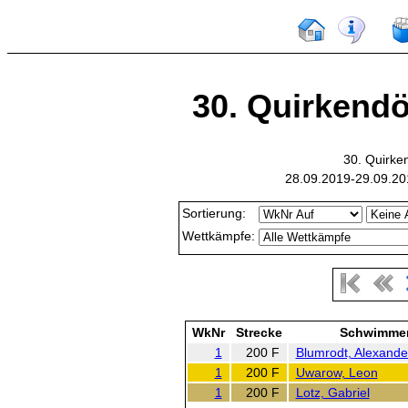
30. Quirkendör
30. Quirke
28.09.2019-29.09.20
Sortierung:
Wettkämpfe:
WkNr
Strecke
Schwimme
1
200 F
Blumrodt, Alexande
1
200 F
Uwarow, Leon
1
200 F
Lotz, Gabriel