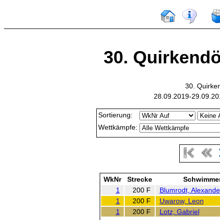
30. Quirkendör
30. Quirke
28.09.2019-29.09.20
Sortierung:
Wettkämpfe:
WkNr
Strecke
Schwimme
1
200 F
Blumrodt, Alexande
1
200 F
Uwarow, Leon
1
200 F
Lotz, Gabriel