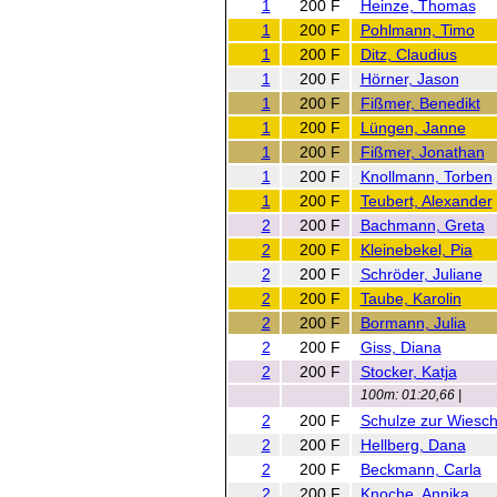
1
200 F
Heinze, Thomas
1
200 F
Pohlmann, Timo
1
200 F
Ditz, Claudius
1
200 F
Hörner, Jason
1
200 F
Fißmer, Benedikt
1
200 F
Lüngen, Janne
1
200 F
Fißmer, Jonathan
1
200 F
Knollmann, Torben
1
200 F
Teubert, Alexander
2
200 F
Bachmann, Greta
2
200 F
Kleinebekel, Pia
2
200 F
Schröder, Juliane
2
200 F
Taube, Karolin
2
200 F
Bormann, Julia
2
200 F
Giss, Diana
2
200 F
Stocker, Katja
100m: 01:20,66 |
2
200 F
Schulze zur Wiesch
2
200 F
Hellberg, Dana
2
200 F
Beckmann, Carla
2
200 F
Knoche, Annika