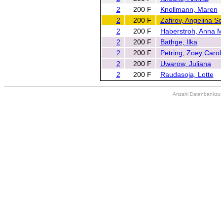
2
200 F
Knollmann, Maren
2
200 F
Zafirov, Angelina S
2
200 F
Haberstroh, Anna 
2
200 F
Bathge, Ilka
2
200 F
Petring, Zoey Carol
2
200 F
Uwarow, Juliana
2
200 F
Raudasoja, Lotte
Anzahl Datenbankzugr