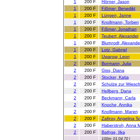
1
200 F
Hörner, Jason
1
200 F
Fißmer, Benedikt
1
200 F
Lüngen, Janne
1
200 F
Knollmann, Torben
1
200 F
Fißmer, Jonathan
1
200 F
Teubert, Alexander
1
200 F
Blumrodt, Alexande
1
200 F
Lotz, Gabriel
1
200 F
Uwarow, Leon
2
200 F
Bormann, Julia
2
200 F
Giss, Diana
2
200 F
Stocker, Katja
2
200 F
Schulze zur Wiesch
2
200 F
Hellberg, Dana
2
200 F
Beckmann, Carla
2
200 F
Knoche, Annika
2
200 F
Knollmann, Maren
2
200 F
Zafirov, Angelina S
2
200 F
Haberstroh, Anna 
2
200 F
Bathge, Ilka
100m: 01:04,70 |