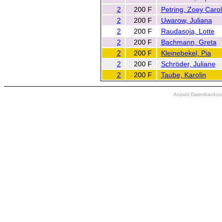
2
200 F
Petring, Zoey Carol
2
200 F
Uwarow, Juliana
2
200 F
Raudasoja, Lotte
2
200 F
Bachmann, Greta
2
200 F
Kleinebekel, Pia
2
200 F
Schröder, Juliane
2
200 F
Taube, Karolin
Anzahl Datenbankzugr