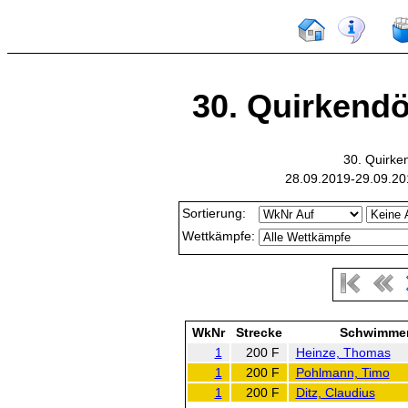
30. Quirkendör
30. Quirke
28.09.2019-29.09.20
Sortierung:
Wettkämpfe:
WkNr
Strecke
Schwimme
1
200 F
Heinze, Thomas
1
200 F
Pohlmann, Timo
1
200 F
Ditz, Claudius