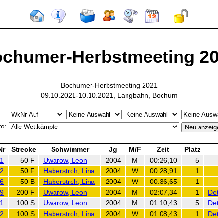
chumer-Herbstmeeting 2
Bochumer-Herbstmeeting 2021
09.10.2021-10.10.2021, Langbahn, Bochum
:
e:
Nr
Strecke
Schwimmer
Jg
M/F
Zeit
Platz
1
50 F
Uwarow, Leon
2004
M
00:26,10
5
2
50 F
Haberstroh, Lina
2004
W
00:28,91
1
6
50 B
Haberstroh, Lina
2004
W
00:36,65
1
9
200 F
Uwarow, Leon
2004
M
02:07,34
1
Det
11
100 S
Uwarow, Leon
2004
M
01:10,43
5
Det
2
100 S
Haberstroh, Lina
2004
W
01:08,43
1
Det