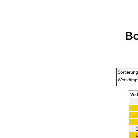
Bo
Sortierung
Wettkämpf
Wk
1