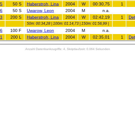
5
50 S
Haberstroh, Lina
2004
W
00:30,75
1
6
50 S
Uwarow, Leon
2004
M
n.a.
3
200 S
Haberstroh, Lina
2004
W
02:42,19
1
Det
50m: 00:34,28 | 100m: 01:14,73 | 150m: 01:56,99 |
6
100 F
Uwarow, Leon
2004
M
n.a.
1
200 L
Haberstroh, Lina
2004
W
02:35,01
1
Det
Anzahl Datenbankzugriffe: 4, Skriptlaufzeit: 0.064 Sekunden