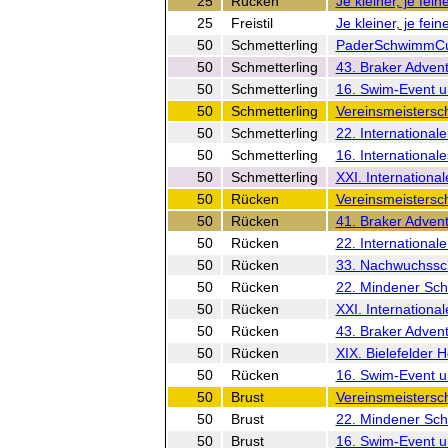
25
Rücken
Je kleiner, je fei
25
Freistil
Je kleiner, je fei
50
Schmetterling
PaderSchwimmC
50
Schmetterling
43. Braker Adve
50
Schmetterling
16. Swim-Event u
50
Schmetterling
Vereinsmeistersc
50
Schmetterling
22. International
50
Schmetterling
16. Internationa
50
Schmetterling
XXI. Internationa
50
Rücken
Vereinsmeistersc
50
Rücken
41. Braker Adve
50
Rücken
22. International
50
Rücken
33. Nachwuchss
50
Rücken
22. Mindener Sch
50
Rücken
XXI. Internationa
50
Rücken
43. Braker Adve
50
Rücken
XIX. Bielefelder 
50
Rücken
16. Swim-Event u
50
Brust
Vereinsmeistersc
50
Brust
22. Mindener Sch
50
Brust
16. Swim-Event u