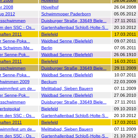
ner 2008
Hövelhof
26.04.2008
ner 2008
Hövelhof
26.04.2008
up 2012
Schwimmoper Paderborn
05.05.2012
ntsschwimmen
Duisburger Straße, 33649 Biele...
27.11.2011
m den SSC - Os...
Gartenhallenbad Schloß-Holte-S...
20.10.2012
haften 2011
Bielefeld
17.03.2011
er Senne-Poka...
Waldbad Senne (Bielefeld)
09.07.2011
les Schwimm-Me...
Berlin
07.05.2011
ler Senne-Pok...
Waldbad Senne (Bielefeld)
26.06.1910
haften 2011
Bielefeld
16.03.2011
ntsschwimmen
Duisburger Straße, 33649 Biele...
29.11.2009
er Senne-Poka...
Waldbad Senne (Bielefeld)
10.07.2011
chwimmen 2009
Beckum
22.03.2009
wimmfest um de...
Melittabad, Sieben Bauern
07.11.2009
ler Senne-Pok...
Waldbad Senne (Bielefeld)
27.06.2010
ntsschwimmen
Duisburger Straße, 33649 Biele...
27.11.2011
Herbstpokal
Bielefeld
09.10.2010
m den SSC - Os...
Gartenhallenbad Schloß-Holte-S...
20.10.2012
haften 2011
Bielefeld
17.03.2011
wimmfest um de...
Melittabad, Sieben Bauern
07.11.2009
m den SSC - Os...
Gartenhallenbad Schloß-Holte-S...
21.10.2012