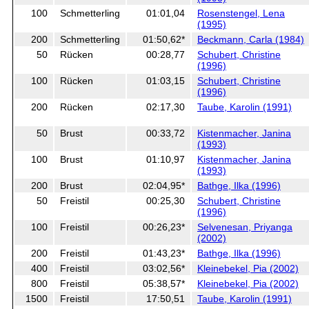
100
Schmetterling
01:01,04
Rosenstengel, Lena
(1995)
200
Schmetterling
01:50,62*
Beckmann, Carla (1984)
50
Rücken
00:28,77
Schubert, Christine
(1996)
100
Rücken
01:03,15
Schubert, Christine
(1996)
200
Rücken
02:17,30
Taube, Karolin (1991)
50
Brust
00:33,72
Kistenmacher, Janina
(1993)
100
Brust
01:10,97
Kistenmacher, Janina
(1993)
200
Brust
02:04,95*
Bathge, Ilka (1996)
50
Freistil
00:25,30
Schubert, Christine
(1996)
100
Freistil
00:26,23*
Selvenesan, Priyanga
(2002)
200
Freistil
01:43,23*
Bathge, Ilka (1996)
400
Freistil
03:02,56*
Kleinebekel, Pia (2002)
800
Freistil
05:38,57*
Kleinebekel, Pia (2002)
1500
Freistil
17:50,51
Taube, Karolin (1991)