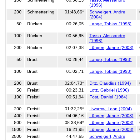
(1996)
200
Schmetterling
01:43,66*
Schweigert, Andre
(2004)
50
Rücken
00:26,05
Lange, Tobias (1993)
100
Rücken
00:56,95
Tasso, Alessandro
(1996)
200
Rücken
02:07,38
Lüngen, Janne (2003)
50
Brust
00:28,44
Lange, Tobias (1993)
100
Brust
01:02,71
Lange, Tobias (1993)
200
Brust
02:04,73*
Ditz, Claudius (1994)
50
Freistil
00:23,31
Lotz, Gabriel (1996)
100
Freistil
00:51,94
Föst, Daniel (1984)
200
Freistil
01:32,25*
Uwarow, Leon (2004)
400
Freistil
04:06,16
Lüngen, Janne (2003)
800
Freistil
08:38,64*
Lüngen, Janne (2003)
1500
Freistil
16:21,95
Lüngen, Janne (2003)
2500
Freistil
44:47,65
Schweigert, Andre