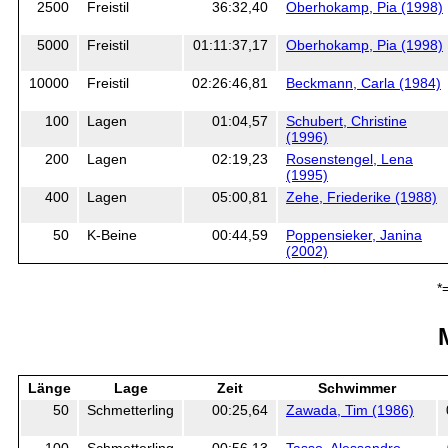
2500
Freistil
36:32,40
Oberhokamp, Pia (1998)
5000
Freistil
01:11:37,17
Oberhokamp, Pia (1998)
10000
Freistil
02:26:46,81
Beckmann, Carla (1984)
100
Lagen
01:04,57
Schubert, Christine
(1996)
200
Lagen
02:19,23
Rosenstengel, Lena
(1995)
400
Lagen
05:00,81
Zehe, Friederike (1988)
50
K-Beine
00:44,59
Poppensieker, Janina
(2002)
*
Länge
Lage
Zeit
Schwimmer
50
Schmetterling
00:25,64
Zawada, Tim (1986)
100
Schmetterling
00:56,13
Tasso, Alessandro