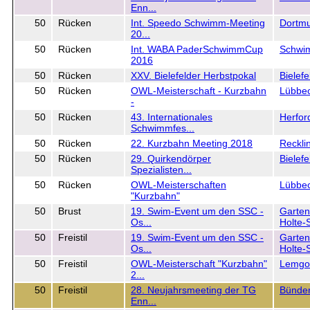
Enn...
50
Rücken
Int. Speedo Schwimm-Meeting
Dortm
20...
50
Rücken
Int. WABA PaderSchwimmCup
Schwi
2016
50
Rücken
XXV. Bielefelder Herbstpokal
Bielefe
50
Rücken
OWL-Meisterschaft - Kurzbahn
Lübbe
-
50
Rücken
43. Internationales
Herfor
Schwimmfes...
50
Rücken
22. Kurzbahn Meeting 2018
Reckli
50
Rücken
29. Quirkendörper
Bielef
Spezialisten...
50
Rücken
OWL-Meisterschaften
Lübbe
"Kurzbahn"
50
Brust
19. Swim-Event um den SSC -
Garten
Os...
Holte-S
50
Freistil
19. Swim-Event um den SSC -
Garten
Os...
Holte-S
50
Freistil
OWL-Meisterschaft "Kurzbahn"
Lemgo
2...
50
Freistil
28. Neujahrsmeeting der TG
Bünde
Enn...