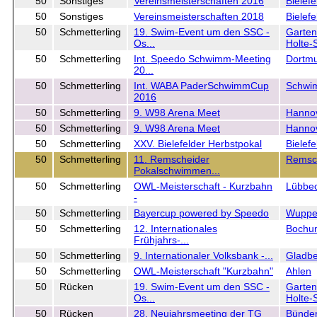
50
Sonstiges
Vereinsmeisterschaften 2016
Bielefe
50
Sonstiges
Vereinsmeisterschaften 2018
Bielefe
50
Schmetterling
19. Swim-Event um den SSC -
Garten
Os...
Holte-S
50
Schmetterling
Int. Speedo Schwimm-Meeting
Dortm
20...
50
Schmetterling
Int. WABA PaderSchwimmCup
Schwi
2016
50
Schmetterling
9. W98 Arena Meet
Hanno
50
Schmetterling
9. W98 Arena Meet
Hanno
50
Schmetterling
XXV. Bielefelder Herbstpokal
Bielefe
50
Schmetterling
11. Remscheider
Remsc
Pokalschwimmen...
50
Schmetterling
OWL-Meisterschaft - Kurzbahn
Lübbe
-
50
Schmetterling
Bayercup powered by Speedo
Wupper
50
Schmetterling
12. Internationales
Bochu
Frühjahrs-...
50
Schmetterling
9. Internationaler Volksbank -...
Gladb
50
Schmetterling
OWL-Meisterschaft "Kurzbahn"
Ahlen
50
Rücken
19. Swim-Event um den SSC -
Garten
Os...
Holte-S
50
Rücken
28. Neujahrsmeeting der TG
Bünde