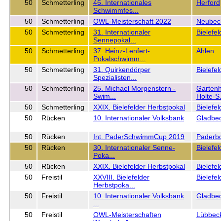
50
Schmetterling
46. Internationales
Herford
Schwimmfes...
50
Schmetterling
OWL-Meisterschaft 2022
Neube
50
Schmetterling
31. Internationaler
Bielefel
Sennepokal...
50
Schmetterling
37. Heinz-Lenfert-
Ahlen
Pokalschwimm...
50
Schmetterling
31. Quirkendörper
Bielefe
Spezialisten...
50
Schmetterling
25. Michael Morgenstern -
Gartenh
Swim...
Holte-S.
50
Schmetterling
XXIX. Bielefelder Herbstpokal
Bielefel
50
Rücken
10. Internationaler Volksbank
Gladbe
...
50
Rücken
Int. PaderSchwimmCup 2019
Paderb
50
Rücken
30. Internationaler Senne-
Bielefel
Poka...
50
Rücken
XXIX. Bielefelder Herbstpokal
Bielefel
50
Freistil
XXVIII. Bielefelder
Bielefel
Herbstpoka...
50
Freistil
10. Internationaler Volksbank
Gladbe
...
50
Freistil
OWL-Meisterschaften
Lübbec