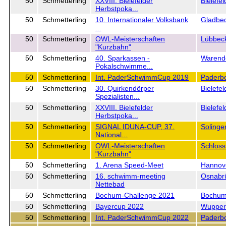
50
Schmetterling
XXVIII. Bielefelder
Bielefel
Herbstpoka...
50
Schmetterling
10. Internationaler Volksbank
Gladbe
...
50
Schmetterling
OWL-Meisterschaften
Lübbec
"Kurzbahn"
50
Schmetterling
40. Sparkassen -
Warend
Pokalschwimme...
50
Schmetterling
Int. PaderSchwimmCup 2019
Paderb
50
Schmetterling
30. Quirkendörper
Bielefe
Spezialisten...
50
Schmetterling
XXVIII. Bielefelder
Bielefel
Herbstpoka...
50
Schmetterling
SIGNAL IDUNA-CUP, 37.
Solinge
National...
50
Schmetterling
OWL-Meisterschaften
Schloss
"Kurzbahn"
50
Schmetterling
1. Arena Speed-Meet
Hannov
50
Schmetterling
16. schwimm-meeting
Osnabr
Nettebad
50
Schmetterling
Bochum-Challenge 2021
Bochu
50
Schmetterling
Bayercup 2022
Wupper
50
Schmetterling
Int. PaderSchwimmCup 2022
Paderb