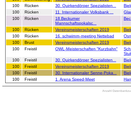
100
Rücken
30. Quirkendörper Spezialisten...
Bie
100
Rücken
11. Internationaler Volksbank ...
Gla
100
Rücken
18.Beckumer
Be
Mannschaftspokalsc...
100
Rücken
Vereinsmeisterschaften 2019
Biel
100
Rücken
16. schwimm-meeting Nettebad
Osn
100
Brust
Vereinsmeisterschaften 2019
Biel
100
Freistil
OWL-Meisterschaften "Kurzbahn"
Sch
Stu
100
Freistil
30. Quirkendörper Spezialisten...
Bie
100
Freistil
Vereinsmeisterschaften 2019
Biel
100
Freistil
30. Internationaler Senne-Poka...
Biel
100
Freistil
1. Arena Speed-Meet
Han
Anzahl Datenbankzugr