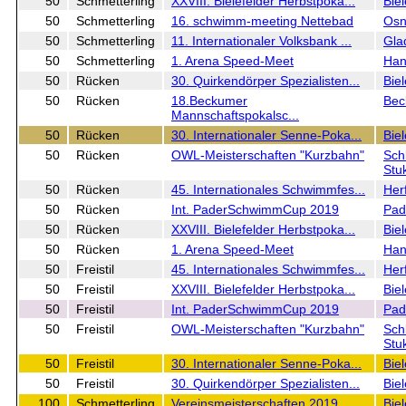
50
Schmetterling
XXVIII. Bielefelder Herbstpoka...
Biel
50
Schmetterling
16. schwimm-meeting Nettebad
Osn
50
Schmetterling
11. Internationaler Volksbank ...
Gla
50
Schmetterling
1. Arena Speed-Meet
Han
50
Rücken
30. Quirkendörper Spezialisten...
Bie
50
Rücken
18.Beckumer
Be
Mannschaftspokalsc...
50
Rücken
30. Internationaler Senne-Poka...
Biel
50
Rücken
OWL-Meisterschaften "Kurzbahn"
Sch
Stu
50
Rücken
45. Internationales Schwimmfes...
Her
50
Rücken
Int. PaderSchwimmCup 2019
Pad
50
Rücken
XXVIII. Bielefelder Herbstpoka...
Biel
50
Rücken
1. Arena Speed-Meet
Han
50
Freistil
45. Internationales Schwimmfes...
Her
50
Freistil
XXVIII. Bielefelder Herbstpoka...
Biel
50
Freistil
Int. PaderSchwimmCup 2019
Pad
50
Freistil
OWL-Meisterschaften "Kurzbahn"
Sch
Stu
50
Freistil
30. Internationaler Senne-Poka...
Biel
50
Freistil
30. Quirkendörper Spezialisten...
Bie
100
Schmetterling
Vereinsmeisterschaften 2019
Biel