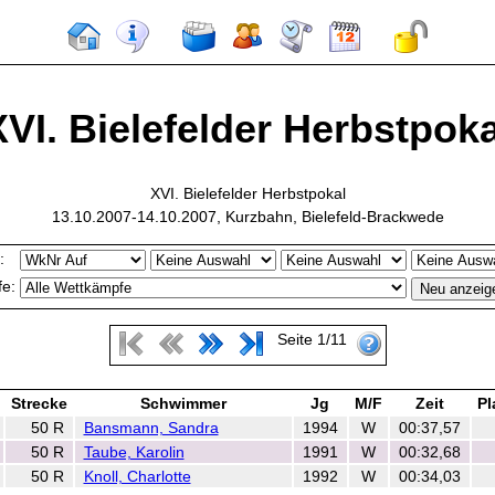
XVI. Bielefelder Herbstpoka
XVI. Bielefelder Herbstpokal
13.10.2007-14.10.2007, Kurzbahn, Bielefeld-Brackwede
:
e:
Seite 1/11
Strecke
Schwimmer
Jg
M/F
Zeit
Pl
50 R
Bansmann, Sandra
1994
W
00:37,57
50 R
Taube, Karolin
1991
W
00:32,68
50 R
Knoll, Charlotte
1992
W
00:34,03