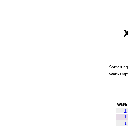
Sortierung
Wettkämpf
WkNr
1
1
1