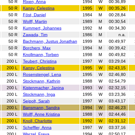
50 R
Rixen, Anna
1994
W
00:36,89
50 R
Kansy, Celestina
1995
W
00:35,26
50 R
Föst, Daniel
1984
M
00:28,84
50 R
Wolff, Martin
1989
M
00:30,54
50 R
Kummert, Johannes
1992
M
00:34,30
50 R
Zawada, Tim
1986
M
n.a.
50 R
Bachmann, Justus Jonathan
1999
M
00:49,97
50 R
Borchers, Max
1994
M
00:39,42
50 R
Knollmann, Torben
1998
M
00:49,82
200 L
Teubert, Christina
1997
W
03:29,04
200 L
Kansy, Celestina
1995
W
02:43,15
200 L
Rosenstengel, Lena
1995
W
02:46,80
200 L
Stockmann, Kathrin
1988
W
02:54,79
200 L
Kistenmacher, Janina
1993
W
02:32,15
200 L
Stockmann, Inga
1995
W
03:23,36
200 L
Seipolt, Sarah
1997
W
03:43,17
200 L
Bansmann, Sandra
1994
W
02:46,23
200 L
Wolff, Anne Kristina
1988
W
02:44,46
200 L
Knoll, Charlotte
1992
W
02:31,12
200 L
Scheffler, Anna
1997
W
03:37,16
200 L
Warzel, Freya
1994
W
02:50,17