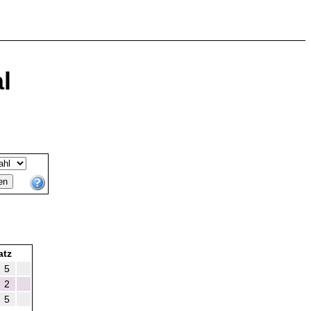
l
atz
5
2
5