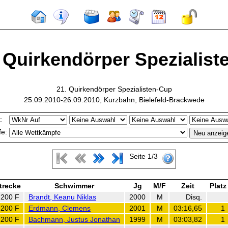
 Quirkendörper Spezialiste
21. Quirkendörper Spezialisten-Cup
25.09.2010-26.09.2010, Kurzbahn, Bielefeld-Brackwede
:
e:
Seite 1/3
trecke
Schwimmer
Jg
M/F
Zeit
Platz
200 F
Brandt, Keanu Niklas
2000
M
Disq.
200 F
Erdmann, Clemens
2001
M
03:16,65
1
200 F
Bachmann, Justus Jonathan
1999
M
03:03,82
1