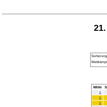
21.
Sortierung
Wettkämpf
WkNr
S
1
1
1