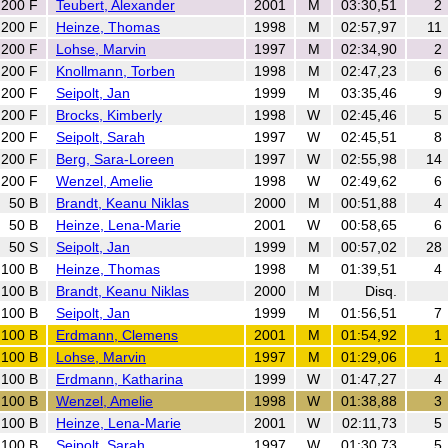
200 F
Teubert, Alexander
2001
M
03:30,51
2
200 F
Heinze, Thomas
1998
M
02:57,97
11
200 F
Lohse, Marvin
1997
M
02:34,90
2
200 F
Knollmann, Torben
1998
M
02:47,23
6
200 F
Seipolt, Jan
1999
M
03:35,46
9
200 F
Brocks, Kimberly
1998
W
02:45,46
5
200 F
Seipolt, Sarah
1997
W
02:45,51
8
200 F
Berg, Sara-Loreen
1997
W
02:55,98
14
200 F
Wenzel, Amelie
1998
W
02:49,62
6
50 B
Brandt, Keanu Niklas
2000
M
00:51,88
4
50 B
Heinze, Lena-Marie
2001
W
00:58,65
6
50 S
Seipolt, Jan
1999
M
00:57,02
28
100 B
Heinze, Thomas
1998
M
01:39,51
4
100 B
Brandt, Keanu Niklas
2000
M
Disq.
100 B
Seipolt, Jan
1999
M
01:56,51
7
100 B
Erdmann, Clemens
2001
M
01:54,92
1
100 B
Lohse, Marvin
1997
M
01:29,06
1
100 B
Erdmann, Katharina
1999
W
01:47,27
4
100 B
Wenzel, Amelie
1998
W
01:38,88
3
100 B
Heinze, Lena-Marie
2001
W
02:11,73
5
100 B
Seipolt, Sarah
1997
W
01:30,73
5