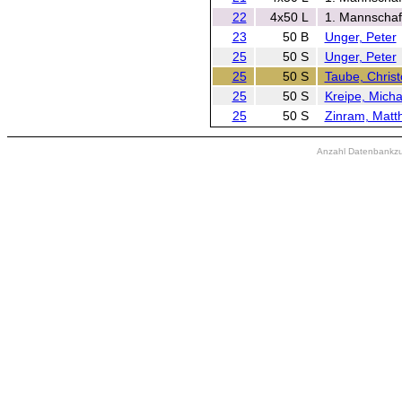
22
4x50 L
1. Mannschaf
23
50 B
Unger, Peter
25
50 S
Unger, Peter
25
50 S
Taube, Christ
25
50 S
Kreipe, Micha
25
50 S
Zinram, Matt
Anzahl Datenbankzugr