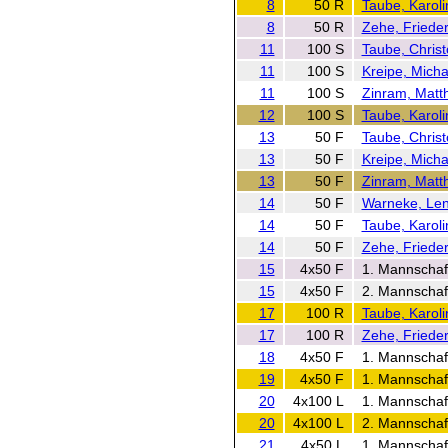
8
50 R
Taube, Karoli
8
50 R
Zehe, Frieder
11
100 S
Taube, Christ
11
100 S
Kreipe, Micha
11
100 S
Zinram, Matt
12
100 S
Taube, Karoli
13
50 F
Taube, Christ
13
50 F
Kreipe, Micha
13
50 F
Zinram, Matt
14
50 F
Warneke, Le
14
50 F
Taube, Karoli
14
50 F
Zehe, Frieder
15
4x50 F
1. Mannschaf
15
4x50 F
2. Mannschaf
17
100 R
Taube, Karoli
17
100 R
Zehe, Frieder
18
4x50 F
1. Mannschaf
19
4x50 F
1. Mannschaf
20
4x100 L
1. Mannschaf
20
4x100 L
2. Mannschaf
21
4x50 L
1. Mannschaf