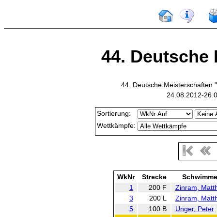
44. Deutsche M
44. Deutsche Meisterschaften
24.08.2012-26.
Sortierung:
Wettkämpfe:
WkNr
Strecke
Schwimme
1
200 F
Zinram, Matt
3
200 L
Zinram, Matt
5
100 B
Unger, Peter