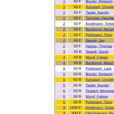
1
50 F
Brocks, Kimberly
1
50 F
Schubert, Christi
1
50 F
Taube, Karolin
1
50 F
Temmen, Henrik
2
50 F
Knollmann, Torb
2
50 F
Bockhorst, Alexa
2
50 F
Pohlmann, Timo
2
50 F
Seipolt, Jan
2
50 F
Heinze, Thomas
3
50 B
Seipolt, Sarah
4
50 B
Mund, Fabian
4
50 B
Bockhorst, Alexa
5
50 R
Pohlmann, Lara
5
50 R
Brocks, Kimberly
5
50 R
Schubert, Christi
5
50 R
Taube, Karolin
6
50 R
Teubert, Alexand
6
50 R
Mund, Fabian
6
50 R
Pohlmann, Timo
8
1500 F
Knollmann, Torb
9
800 F
Oberhokamp, Pia