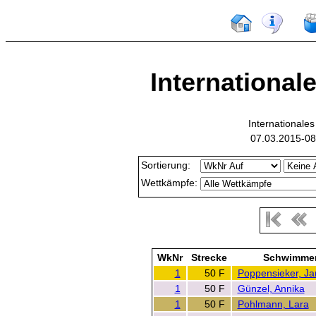
International
International
07.03.2015-08
Sortierung:
Wettkämpfe:
WkNr
Strecke
Schwimme
1
50 F
Poppensieker, Ja
1
50 F
Günzel, Annika
1
50 F
Pohlmann, Lara