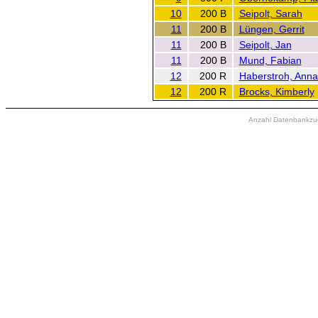
10
200 B
Seipolt, Sarah
11
200 B
Lüngen, Gerrit
11
200 B
Seipolt, Jan
11
200 B
Mund, Fabian
12
200 R
Haberstroh, Anna
12
200 R
Brocks, Kimberly
Anzahl Datenbankzugr