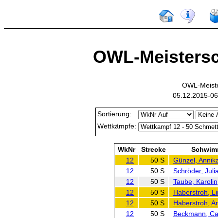
OWL-Meistersch
OWL-Meiste
05.12.2015-06
Sortierung:
Wettkämpfe:
WkNr
Strecke
Schwim
12
50 S
Günzel, Annik
12
50 S
Schröder, Juli
12
50 S
Taube, Karolin
12
50 S
Haberstroh, L
12
50 S
Haberstroh, A
12
50 S
Beckmann, Ca