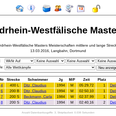
drhein-Westfälische Master
rdrhein-Westfälische Masters Meisterschaften mittlere und lange Strec
13.03.2016, Langbahn, Dortmund
:
e:
Nr
Strecke
Schwimmer
Jg
M/F
Zeit
Platz
4
400 L
Ditz, Claudius
1994
M
05:29,72
1
Det
6
200 B
Ditz, Claudius
1994
M
02:50,10
1
Det
7
200 S
Beckmann, Carla
1984
W
02:37,99
1
Det
8
200 S
Ditz, Claudius
1994
M
02:40,16
2
Det
Anzahl Datenbankzugriffe: 3, Skriptlaufzeit: 0.036 Sekunden