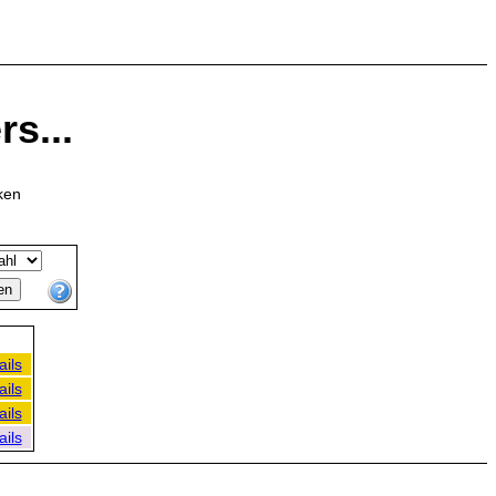
s...
ken
ails
ails
ails
ails