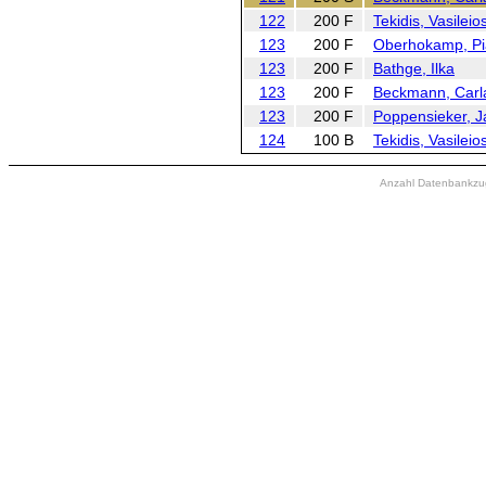
122
200 F
Tekidis, Vasileio
123
200 F
Oberhokamp, Pi
123
200 F
Bathge, Ilka
123
200 F
Beckmann, Carl
123
200 F
Poppensieker, J
124
100 B
Tekidis, Vasileio
Anzahl Datenbankzugr