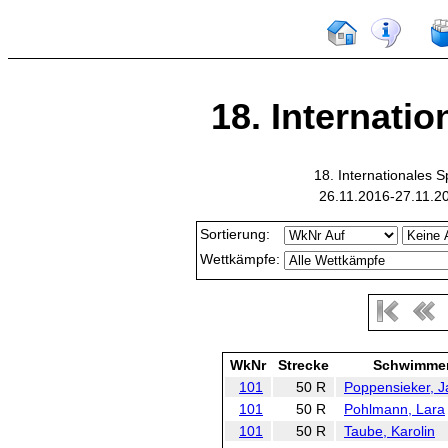
18. Internatio
18. Internationales
26.11.2016-27.11.2
Sortierung:
Wettkämpfe:
WkNr
Strecke
Schwimme
101
50 R
Poppensieker, J
101
50 R
Pohlmann, Lara
101
50 R
Taube, Karolin