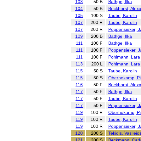
103
50 B
Bathge, Ilka
104
50 B
Bockhorst, Alex
105
100 S
Taube, Karolin
107
200 R
Taube, Karolin
107
200 R
Poppensieker, J
109
200 B
Bathge, Ilka
111
100 F
Bathge, Ilka
111
100 F
Poppensieker, J
111
100 F
Pohlmann, Lara
113
200 L
Pohlmann, Lara
115
50 S
Taube, Karolin
115
50 S
Oberhokamp, Pi
116
50 F
Bockhorst, Alex
117
50 F
Bathge, Ilka
117
50 F
Taube, Karolin
117
50 F
Poppensieker, J
119
100 R
Oberhokamp, Pi
119
100 R
Taube, Karolin
119
100 R
Poppensieker, J
120
200 S
Tekidis, Vasileio
121
200 S
Beckmann, Carl