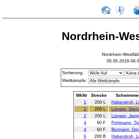
Nordrhein-West
Nordrhein-Westfäl
05.05.2018-06.
Sortierung:
Wettkämpfe:
WkNr
Strecke
Schwimme
1
200 L
Haberstroh, L
2
200 L
Lüngen, Gerri
2
200 L
Lüngen, Jann
4
50 F
Pohlmann, Ti
4
50 F
Bormann, Dmit
5
200 B
Haberstroh, L