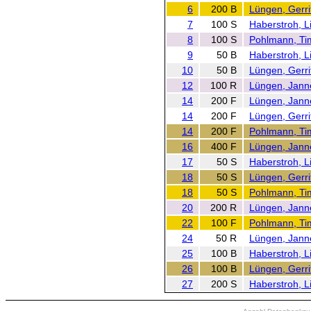
6
200 B
Lüngen, Gerri
7
100 S
Haberstroh, L
8
100 S
Pohlmann, Ti
9
50 B
Haberstroh, L
10
50 B
Lüngen, Gerri
12
100 R
Lüngen, Jann
14
200 F
Lüngen, Jann
14
200 F
Lüngen, Gerri
14
200 F
Pohlmann, Ti
16
400 F
Lüngen, Jann
17
50 S
Haberstroh, L
18
50 S
Lüngen, Gerri
18
50 S
Pohlmann, Ti
20
200 R
Lüngen, Jann
22
100 F
Pohlmann, Ti
24
50 R
Lüngen, Jann
25
100 B
Haberstroh, L
26
100 B
Lüngen, Gerri
27
200 S
Haberstroh, L