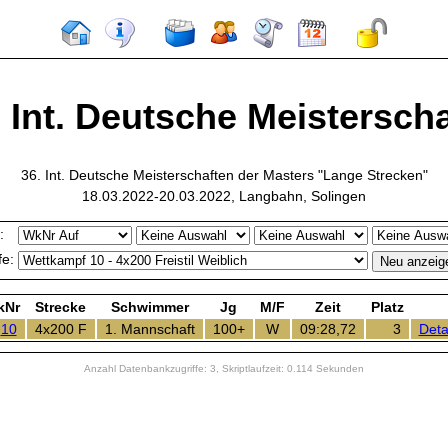
. Int. Deutsche Meisterschaf
36. Int. Deutsche Meisterschaften der Masters "Lange Strecken"
18.03.2022-20.03.2022, Langbahn, Solingen
:
e:
kNr
Strecke
Schwimmer
Jg
M/F
Zeit
Platz
10
4x200 F
1. Mannschaft
100+
W
09:28,72
3
Deta
Anzahl Datenbankzugriffe: 3, Skriptlaufzeit: 0.114 Sekunden