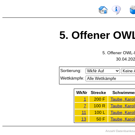
5. Offener OWL
5. Offener OWL-
30.04.202
Sortierung:
Wettkämpfe:
WkNr
Strecke
Schwimme
1
200 F
Taube, Karol
7
100 R
Taube, Karol
11
100 L
Taube, Karol
13
50 F
Taube, Karol
Anzahl Datenbankzugr