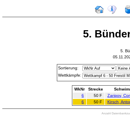
5. Bünde
5. B
05.11.20
Sortierung:
Wettkämpfe:
WkNr
Strecke
Schwim
6
50 F
Zaripov, Con
6
50 F
Kirsch, Anto
Anzahl Datenbankzugr