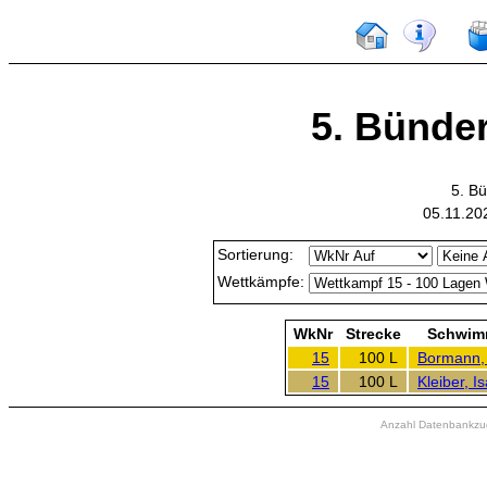
5. Bünde
5. B
05.11.20
Sortierung:
Wettkämpfe:
WkNr
Strecke
Schwim
15
100 L
Bormann, 
15
100 L
Kleiber, Is
Anzahl Datenbankzugr