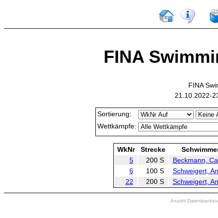
FINA Swimmi
FINA Swi
21.10.2022-23
Sortierung:
Wettkämpfe:
WkNr
Strecke
Schwimme
5
200 S
Beckmann, Ca
6
100 S
Schweigert, A
22
200 S
Schweigert, A
Anzahl Datenbankzugr